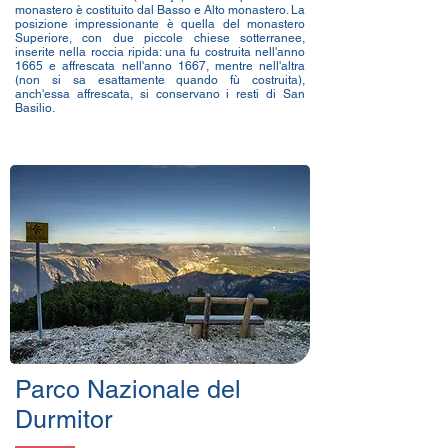
monastero è costituito dal Basso e Alto monastero. La
posizione impressionante è quella del monastero
Superiore, con due piccole chiese sotterranee,
inserite nella roccia ripida: una fu costruita nell'anno
1665 e affrescata nell'anno 1667, mentre nell'altra
(non si sa esattamente quando fù costruita),
anch'essa affrescata, si conservano i resti di San
Basilio.
Parco Nazionale del
Durmitor