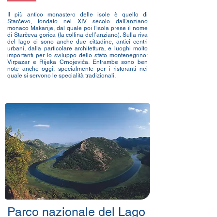
Il più antico monastero delle isole è quello di
Starčevo, fondato nel XIV secolo dall'anziano
monaco Makarije, dal quale poi l'isola prese il nome
di Starčeva gorica (la collina dell’anziano). Sulla riva
del lago ci sono anche due cittadine, antici centri
urbani, dalla particolare architettura, e luoghi molto
importanti per lo sviluppo dello stato montenegrino:
Virpazar e Rijeka Crnojevića. Entrambe sono ben
note anche oggi, specialmente per i ristoranti nei
quale si servono le specialità tradizionali.
Parco nazionale del Lago