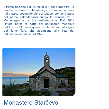
Il Parco nazionale di Durmitor è il più grande tra i 5
parchi nazionali in Montenegro. Dormitor si trova
nella parte settentrionale del paese, con una parte
del parco estendendosi lungo la confine tra il
Montenegro e la Bosnia-Erzegovina. Dal 2005
l’intero parco fa parte del patrimonio mondiale
dell’UNESCO; prima questo si riferiva solo alla gola
del fiume Tara, che appartiene alla lista del
patrimonio mondiale dal 1977.
Monastero Starčevo