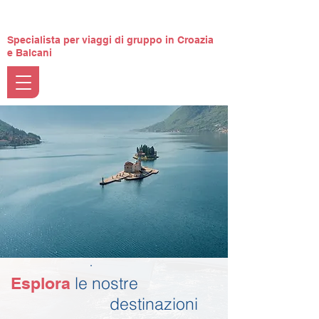
Specialista per viaggi di gruppo in Croazia
e Balcani
le nostre
Esplora
destinazioni