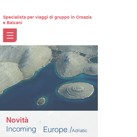
Specialista per viaggi di gruppo in Croazia
e Balcani
Novità
Incoming
Europe /
Adriatic