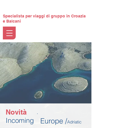
Specialista per viaggi di gruppo in Croazia
e Balcani
Novità
Incoming
Europe /
Adriatic