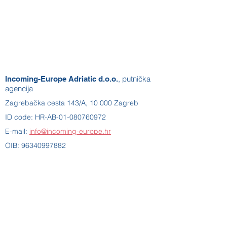
, putnička
Incoming-Europe Adriatic d.o.o.
agencija
Zagrebačka cesta 143/A, 10 000 Zagreb
ID code: HR-AB-01-080760972
E-mail:
info@incoming-europe.hr
OIB:
96340997882
Poslovni račun otvoren pri
ERSTE&STEIERMARHISCHE BANK D.D.
Tel:
+385 1 63 99 770
IBAN: HR1524020061100668555
RADNO VRIJEME: 08:30 - 16:30
Upisana u Sudski registar pri Trgovačkim sudom u